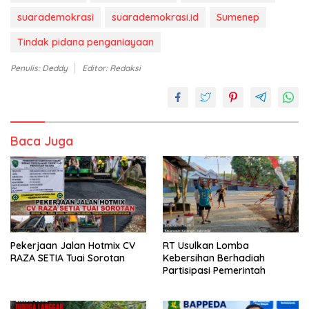
suarademokrasi
suarademokrasi.id
Sumenep
Tindak pidana penganiayaan
Penulis: Deddy
Editor: Redaksi
Baca Juga
Pekerjaan Jalan Hotmix CV
RT Usulkan Lomba
RAZA SETIA Tuai Sorotan
Kebersihan Berhadiah
Partisipasi Pemerintah