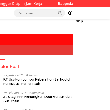
m Kerja
Bappeda Sumenep Perkuat Pembangunan Inklus
tutup
ular Post
5 Agustus 2026
0 Komentar
RT Usulkan Lomba Kebersihan Berhadiah
Partisipasi Pemerintah
19 Februari 2018
0 Komentar
Strategi PPP Menangkan Duet Ganjar dan
Gus Yasin