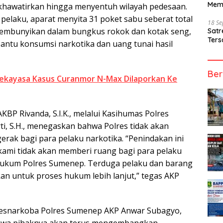
Mem
hawatirkan hingga menyentuh wilayah pedesaan.
pelaku, aparat menyita 31 poket sabu seberat total
18 S
sembunyikan dalam bungkus rokok dan kotak seng,
Sat
Ters
bantu konsumsi narkotika dan uang tunai hasil
Ber
ekayasa Kasus Curanmor N-Max Dilaporkan Ke
BP Rivanda, S.I.K., melalui Kasihumas Polres
i, S.H., menegaskan bahwa Polres tidak akan
rak bagi para pelaku narkotika. “Penindakan ini
kami tidak akan memberi ruang bagi para pelaku
 hukum Polres Sumenep. Terduga pelaku dan barang
an untuk proses hukum lebih lanjut,” tegas AKP
 Resnarkoba Polres Sumenep AKP Anwar Subagyo,