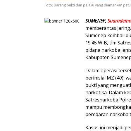
Foto: Barang bukti dan pelaku yang diamankan pet
SUMENEP,
Suarademo
memberantas jaringa
Sumenep kembali dibu
19.45 WIB, tim Satr
pidana narkoba jeni
Kabupaten Sumenep
Dalam operasi terse
berinisial MZ (49),
bukti yang menguatk
narkotika. Dalam ke
Satresnarkoba Polre
mampu membongkar 
peredaran narkoba t
Kasus ini menjadi p