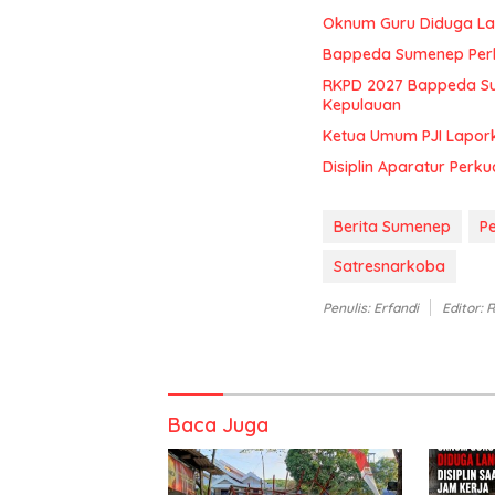
Oknum Guru Diduga Lan
Bappeda Sumenep Perk
RKPD 2027 Bappeda Su
Kepulauan
Ketua Umum PJI Lapor
Disiplin Aparatur Perku
Berita Sumenep
P
Satresnarkoba
Penulis: Erfandi
Editor: 
Baca Juga