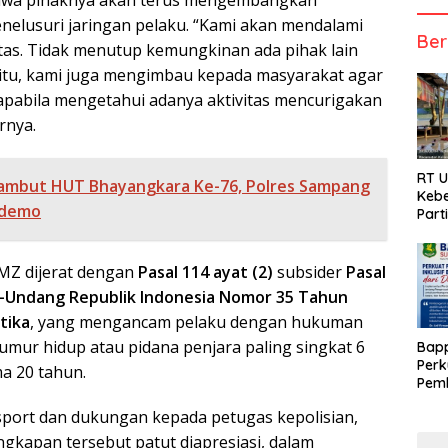
hwa pihaknya akan terus mengembangkan
nelusuri jaringan pelaku. “Kami akan mendalami
Ber
ntas. Tidak menutup kemungkinan ada pihak lain
k itu, kami juga mengimbau kepada masyarakat agar
pabila mengetahui adanya aktivitas mencurigakan
rnya.
RT 
mbut HUT Bhayangkara Ke-76, Polres Sampang
Kebe
idemo
Part
MZ dijerat dengan
Pasal 114 ayat (2)
subsider
Pasal
Undang Republik Indonesia Nomor 35 Tahun
tika
, yang mengancam pelaku dengan hukuman
umur hidup atau pidana penjara paling singkat 6
Bap
Perk
ma 20 tahun.
Pemb
Berb
port dan dukungan kepada petugas kepolisian,
gkapan tersebut patut diapresiasi, dalam