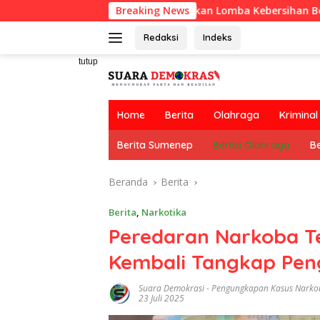
Langsung
RT Usulkan Lomba Kebersihan Berhadiah Partisip
Breaking News
ke
konten
Redaksi
Indeks
tutup
Home
Berita
Olahraga
Kriminal
Berita Sumenep
Berita Olahraga
Be
Beranda
Berita
Berita
,
Narkotika
Peredaran Narkoba Te
Kembali Tangkap Pen
Suara Demokrasi
-
Pengungkapan Kasus Narko
23 Juli 2025