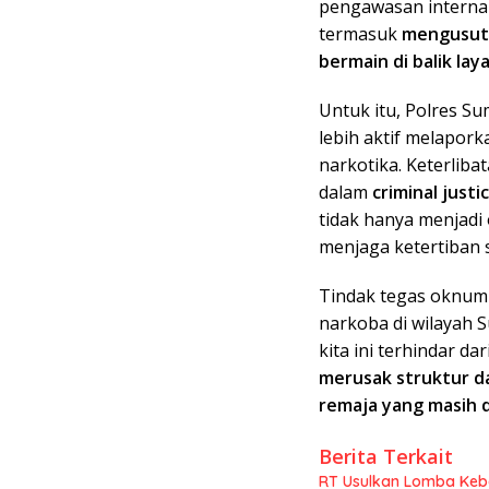
pengawasan internal
termasuk
mengusut 
bermain di balik lay
Untuk itu, Polres 
lebih aktif melapork
narkotika. Keterli
dalam
criminal just
tidak hanya menjadi
menjaga ketertiban s
Tindak tegas oknum 
narkoba di wilayah
kita ini terhindar d
merusak struktur d
remaja yang masih
Berita Terkait
RT Usulkan Lomba Kebe