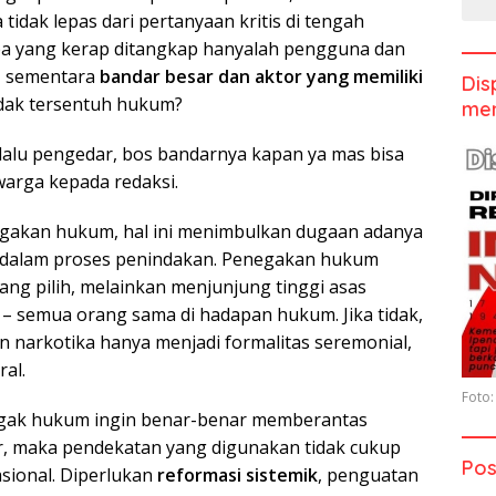
 tidak lepas dari pertanyaan kritis di tengah
a yang kerap ditangkap hanyalah pengguna dan
l, sementara
bandar besar dan aktor yang memiliki
Dis
tidak tersentuh hukum?
men
lalu pengedar, bos bandarnya kapan ya mas bisa
arga kepada redaksi.
gakan hukum, hal ini menimbulkan dugaan adanya
dalam proses penindakan. Penegakan hukum
ang pilih, melainkan menjunjung tinggi asas
– semua orang sama di hadapan hukum. Jika tidak,
narkotika hanya menjadi formalitas seremonial,
ral.
Foto:
egak hukum ingin benar-benar memberantas
r, maka pendekatan yang digunakan tidak cukup
Pos
asional. Diperlukan
reformasi sistemik
, penguatan