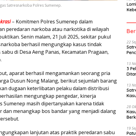
Lom
ugas Satresnarkoba Polres Sumenep.
Kebe
Berh
Part
krasi
– Komitmen Polres Sumenep dalam
Peme
n peredaran narkoba atau narkotika di wilayah
Ber
ktikan. Senin malam, 21 Juli 2025, sekitar pukul
22 S
esnarkoba berhasil mengungkap kasus tindak
Satr
s sabu di Desa Aeng Panas, Kecamatan Pragaan,
Penc
.
13 N
3 Pe
but, aparat berhasil mengamankan seorang pria
Dita
 warga Dusun Nong Malang, berikut sejumlah barang
13 N
an dugaan keterlibatan pelaku dalam distribusi
Sat
berhasilan mengungkap pengedar, kinerja
Kasu
s Sumenep masih dipertanyakan karena tidak
28 Ok
dan menangkap bos bandar yang menjadi dalang
Kasu
Berk
ersebut.
19 S
engungkapan lanjutan atas praktik peredaran sabu
Patu