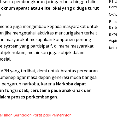
RT U
, serta pembongkaran jaringan hulu hingga hilir –
Part
oknum aparat atau elite lokal yang diduga turut
Oknu
ar
.
Bapp
Sumenep juga mengimbau kepada masyarakat untuk
Berb
an jika mengetahui aktivitas mencurigakan terkait
RKPD
batan masyarakat merupakan komponen penting
Aspi
ice system
yang partisipatif, di mana masyarakat
Ketu
 objek hukum, melainkan juga subjek dalam
osial.
APH yang terlibat, demi untuk brantas peredaran
 Sumenep agar masa depan generasi muda bangsa
ari pengaruh narkoba, karena
Narkoba dapat
an fungsi otak, terutama pada anak-anak dan
 dalam proses perkembangan
.
rsihan Berhadiah Partisipasi Pemerintah