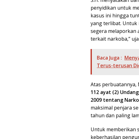
S.H. menyatakan ba
penyidikan untuk me
kasus ini hingga tu
yang terlibat. Untu
segera melaporkan a
terkait narkoba,” uja
Baca Juga :
Menya
Terus-terusan D
Atas perbuatannya, 
112 ayat (2)
Undang-
2009 tentang Narko
maksimal penjara se
tahun dan paling la
Untuk memberikan s
keberhasilan pengun