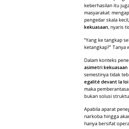
keberhasilan itu juga
masyarakat: mengap
pengedar skala keci
kekuasaan
, nyaris 
“Yang ke tangkap se
ketangkap?” Tanya w
Dalam konteks pene
asimetri kekuasaan
semestinya tidak teb
egalité devant la loi
maka pemberantasan 
bukan solusi struktu
Apabila aparat pen
narkoba hingga aka
hanya bersifat oper