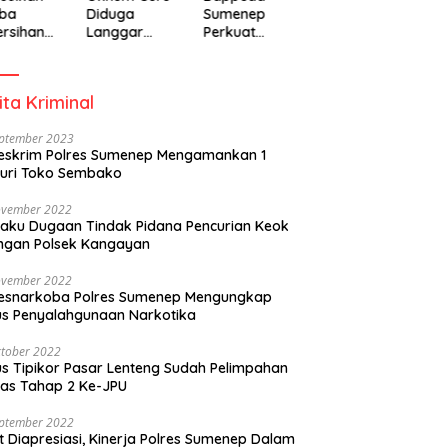
ba
Diduga
Sumenep
rsihan
Langgar
Perkuat
adiah
Disiplin Jam
Pembanguna
isipasi
Kerja
n Inklusif
rintah
Berbasis
ita Kriminal
Gender Desa
eptember 2023
eskrim Polres Sumenep Mengamankan 1
uri Toko Sembako
ovember 2022
laku Dugaan Tindak Pidana Pencurian Keok
ngan Polsek Kangayan
ovember 2022
resnarkoba Polres Sumenep Mengungkap
s Penyalahgunaan Narkotika
tober 2022
s Tipikor Pasar Lenteng Sudah Pelimpahan
as Tahap 2 Ke-JPU
eptember 2022
t Diapresiasi, Kinerja Polres Sumenep Dalam