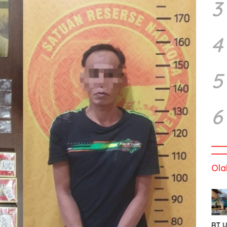
3
4
5
6
Ola
RT U