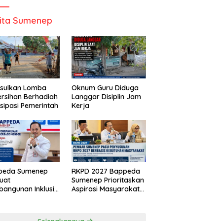
ita Sumenep
Usulkan Lomba
Oknum Guru Diduga
rsihan Berhadiah
Langgar Disiplin Jam
isipasi Pemerintah
Kerja
peda Sumenep
RKPD 2027 Bappeda
uat
Sumenep Prioritaskan
angunan Inklusif
Aspirasi Masyarakat
asis Gender Desa
Hingga Kepulauan