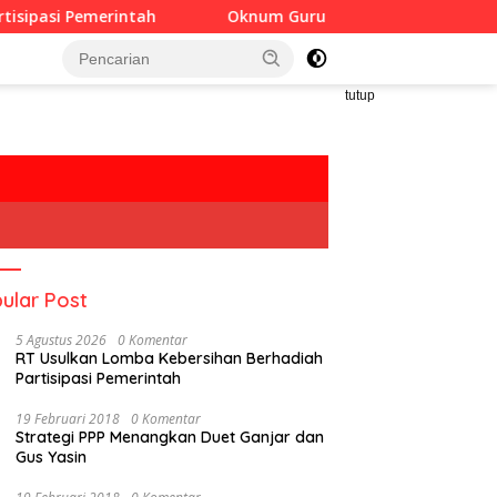
ntah
Oknum Guru Diduga Langgar Disiplin Jam Kerja
tutup
ular Post
5 Agustus 2026
0 Komentar
RT Usulkan Lomba Kebersihan Berhadiah
Partisipasi Pemerintah
19 Februari 2018
0 Komentar
Strategi PPP Menangkan Duet Ganjar dan
Gus Yasin