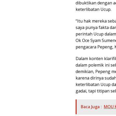
dibuktikan dengan 
keterlibatan Ucup.
“Itu hak mereka seb
saya punya fakta da
perintah Ucup dalam
Ok Oce Syam Sumenep
pengacara Pepeng, K
Dalam konten klarifi
dalam polemik ini se
demikian, Pepeng me
karena dirinya sud
keterlibatan Ucup d
gadai, tapi titipan 
Baca Juga :
MOU K