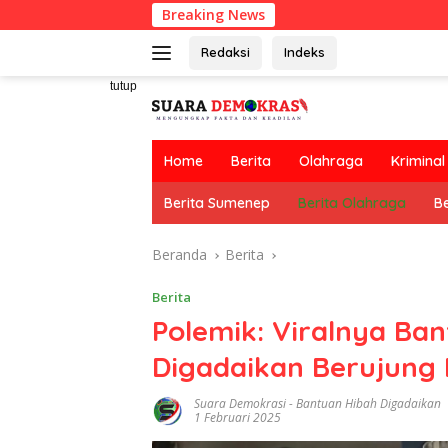
Langsung
Breaking News
ke
konten
Redaksi
Indeks
tutup
Home
Berita
Olahraga
Kriminal
Berita Sumenep
Berita Olahraga
Be
Beranda
Berita
Berita
Polemik: Viralnya Ba
Digadaikan Berujung 
Suara Demokrasi
-
Bantuan Hibah Digadaikan
1 Februari 2025