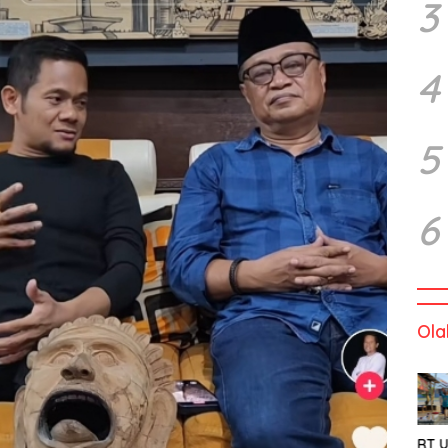
3
4
5
6
Ola
RT U