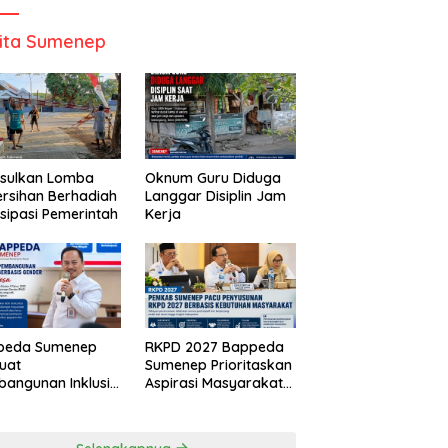
ita Sumenep
Usulkan Lomba
Oknum Guru Diduga
rsihan Berhadiah
Langgar Disiplin Jam
isipasi Pemerintah
Kerja
peda Sumenep
RKPD 2027 Bappeda
uat
Sumenep Prioritaskan
angunan Inklusif
Aspirasi Masyarakat
asis Gender Desa
Hingga Kepulauan