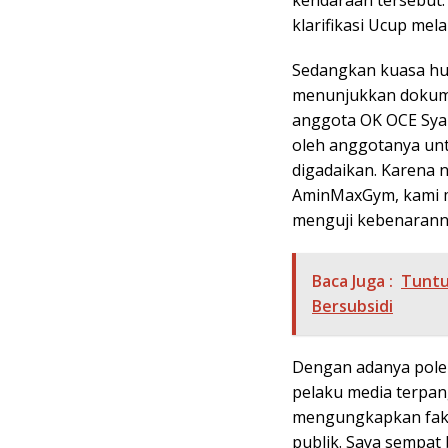
kendaraan tersebut. 
klarifikasi Ucup mel
Sedangkan kuasa huk
menunjukkan dokum
anggota OK OCE Syam
oleh anggotanya unt
digadaikan. Karena n
AminMaxGym, kami m
menguji kebenarannya
Baca Juga :
Tuntu
Bersubsidi
Dengan adanya polem
pelaku media terpan
mengungkapkan fakt
publik. Saya sempat 