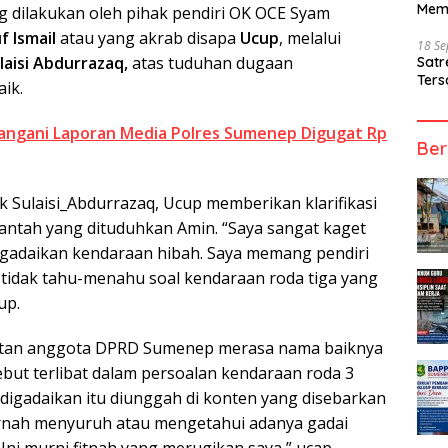
Mem
 dilakukan oleh pihak pendiri OK OCE Syam
f Ismail
atau yang akrab disapa
Ucup
, melalui
18 S
laisi Abdurrazaq,
atas tuduhan dugaan
Sat
Ters
ik.
nangani Laporan Media Polres Sumenep Digugat Rp
Ber
 Sulaisi_Abdurrazaq, Ucup memberikan klarifikasi
ntah yang dituduhkan Amin. “Saya sangat kaget
gadaikan kendaraan hibah. Saya memang pendiri
 tidak tahu-menahu soal kendaraan roda tiga yang
up.
ntan anggota DPRD Sumenep merasa nama baiknya
ebut terlibat dalam persoalan kendaraan roda 3
digadaikan itu diunggah di konten yang disebarkan
ernah menyuruh atau mengetahui adanya gadai