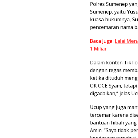
Polres Sumenep yang
Sumenep, yaitu
Yusu
kuasa hukumnya,
Su
pencemaran nama ba
Baca Juga:
Lalai Me
1 Miliar
Dalam konten TikTok
dengan tegas memba
ketika dituduh meng
OK OCE Syam, tetapi
digadaikan,” jelas Uc
Ucup yang juga ma
tercemar karena dis
bantuan hibah yang 
Amin. “Saya tidak p