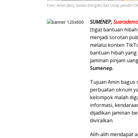
Foto: Amin (kiri), Sulaisi (tengah) dan Ucup pendir
SUMENEP,
Suarademo
(tiga) bantuan hibah
menjadi sorotan publ
melalui konten TikT
bantuan hibah yang d
jaminan pinjam uang
Sumenep.
Tujuan Amin bagus m
perbuatan oknum y
kelompok malah diga
informasi, kendaraa
dijadikan jaminan be
diviralkan.
Alih-alih mendapat a