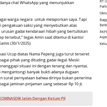
RT U
adanya chat WhatsApp yang menunjukkan
Part
Oknu
agai warga negara untuk melaporkan saya. Tapi
Bapp
Berb
ri pengakuan saksi yang menyebutkan atas
 urusan gadai kendaraan hibah yang bertuliskan
RKPD
Aspi
 tersebut,” tegas Amin saat ditemui di kantor
amis (30/1/2025).
Ketu
kasi Ucup diatas Nama Pepeng juga turut terseret
bagai pihak yang dituding gadai ilegal. Meski
nanggapi situasi ini dengan tenang dan nyantai,
ah mengantongi banyak bukti adanya dugaan
an surat pernyataan bahwa dirinya bukan penerima
sebagai jaminan pinjaman uang sebesar Rp 10 jt.
OMNASDIK Jatim Dengan Ketum PJI