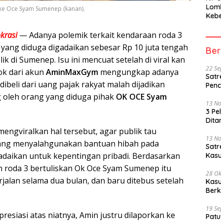
Lom
i Oke Oce Syam Sumenep (kanan).
Kebe
Berh
Part
krasi
— Adanya polemik terkait kendaraan roda 3
Peme
 yang diduga digadaikan sebesar Rp 10 juta tengah
Ber
ik di Sumenep. Isu ini mencuat setelah di viral kan
22 S
ok dari akun
AminMaxGym
mengungkap adanya
Satr
ibeli dari uang pajak rakyat malah dijadikan
Penc
 oleh orang yang diduga pihak
OK OCE Syam
13 N
3 Pe
Dita
engviralkan hal tersebut, agar publik tau
13 N
ang menyalahgunakan bantuan hibah pada
Sat
daikan untuk kepentingan pribadi. Berdasarkan
Kasu
n roda 3 bertuliskan Ok Oce Syam Sumenep itu
28 Ok
rjalan selama dua bulan, dan baru ditebus setelah
Kasu
Berk
19 S
presiasi atas niatnya, Amin justru dilaporkan ke
Patu