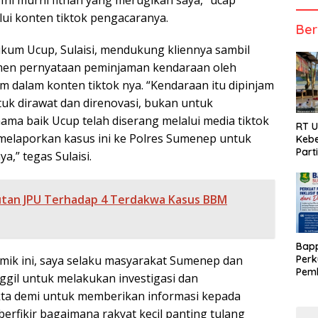
Ini murni fitnah yang merugikan saya,” ucap
alui konten tiktok pengacaranya.
Ber
um Ucup, Sulaisi, mendukung kliennya sambil
en pernyataan peminjaman kendaraan oleh
 dalam konten tiktok nya. “Kendaraan itu dipinjam
uk dirawat dan direnovasi, bukan untuk
ama baik Ucup telah diserang melalui media tiktok
RT 
elaporkan kasus ini ke Polres Sumenep untuk
Kebe
Part
,” tegas Sulaisi.
tan JPU Terhadap 4 Terdakwa Kasus BBM
Bap
Perk
ik ini, saya selaku masyarakat Sumenep dan
Pemb
ggil untuk melakukan investigasi dan
Berb
a demi untuk memberikan informasi kepada
berfikir bagaimana rakyat kecil panting tulang