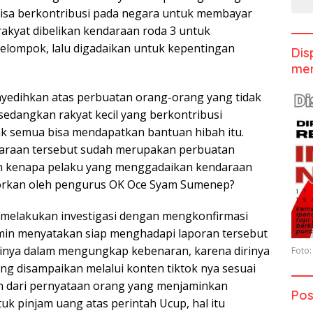
isa berkontribusi pada negara untuk membayar
rakyat dibelikan kendaraan roda 3 untuk
elompok, lalu digadaikan untuk kepentingan
Dis
men
yedihkan atas perbuatan orang-orang yang tidak
edangkan rakyat kecil yang berkontribusi
k semua bisa mendapatkan bantuan hibah itu.
raan tersebut sudah merupakan perbuatan
 kenapa pelaku yang menggadaikan kendaraan
aporkan oleh pengurus OK Oce Syam Sumenep?
a melakukan investigasi dengan mengkonfirmasi
min menyatakan siap menghadapi laporan tersebut
inya dalam mengungkap kebenaran, karena dirinya
Foto:
ng disampaikan melalui konten tiktok nya sesuai
n dari pernyataan orang yang menjaminkan
Pos
uk pinjam uang atas perintah Ucup, hal itu