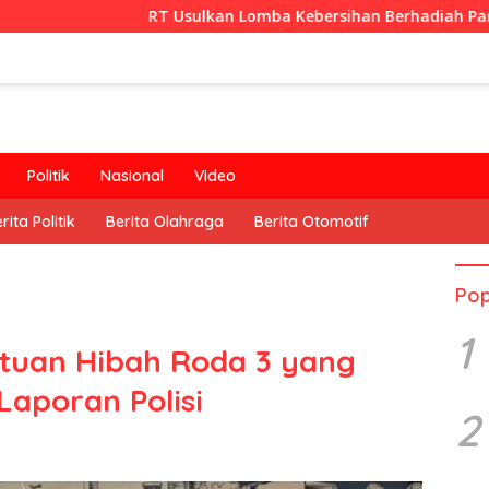
RT Usulkan Lomba Kebersihan Berhadiah Partisipasi Pemeri
Politik
Nasional
Video
rita Politik
Berita Olahraga
Berita Otomotif
Pop
1
ntuan Hibah Roda 3 yang
Laporan Polisi
2