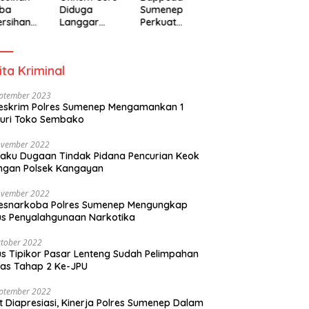
ba
Diduga
Sumenep
rsihan
Langgar
Perkuat
adiah
Disiplin Jam
Pembanguna
isipasi
Kerja
n Inklusif
rintah
Berbasis
ita Kriminal
Gender Desa
eptember 2023
eskrim Polres Sumenep Mengamankan 1
uri Toko Sembako
ovember 2022
laku Dugaan Tindak Pidana Pencurian Keok
ngan Polsek Kangayan
ovember 2022
resnarkoba Polres Sumenep Mengungkap
s Penyalahgunaan Narkotika
tober 2022
s Tipikor Pasar Lenteng Sudah Pelimpahan
as Tahap 2 Ke-JPU
eptember 2022
t Diapresiasi, Kinerja Polres Sumenep Dalam