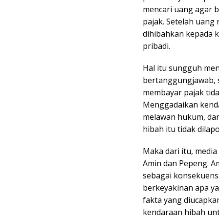
mencari uang agar b
pajak. Setelah uang 
dihibahkan kepada k
pribadi.
Hal itu sungguh men
bertanggungjawab, s
membayar pajak tida
Menggadaikan kenda
melawan hukum, dan
hibah itu tidak dil
Maka dari itu, medi
Amin dan Pepeng. A
sebagai konsekuens
berkeyakinan apa ya
fakta yang diucapka
kendaraan hibah unt