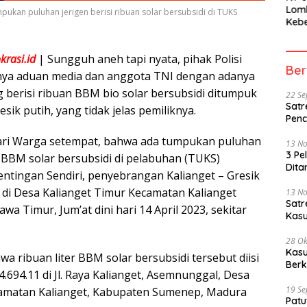
Lom
pukan puluhan jerigen berisi ribuan solar bersubsidi di TUKS
Kebe
Berh
Part
rasi.id
| Sungguh aneh tapi nyata, pihak Polisi
Peme
Ber
nya aduan media dan anggota TNI dengan adanya
g berisi ribuan BBM bio solar bersubsidi ditumpuk
22 S
Satr
sik putih, yang tidak jelas pemiliknya.
Penc
dari Warga setempat, bahwa ada tumpukan puluhan
13 N
3 Pe
n BBM solar bersubsidi di pelabuhan (TUKS)
Dita
ntingan Sendiri, penyebrangan Kalianget – Gresik
i di Desa Kalianget Timur Kecamatan Kalianget
13 N
Sat
a Timur, Jum’at dini hari 14 April 2023, sekitar
Kasu
28 Ok
Kasu
 ribuan liter BBM solar bersubsidi tersebut diisi
Berk
.694.11 di Jl. Raya Kalianget, Asemnunggal, Desa
19 S
camatan Kalianget, Kabupaten Sumenep, Madura
Patu