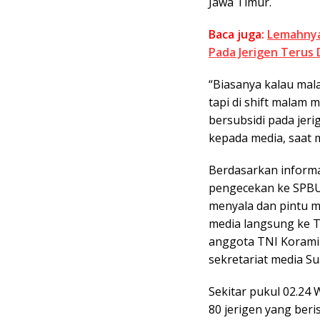
Jawa Timur.
Baca juga:
Lemahnya
Pada Jerigen Terus 
“Biasanya kalau mal
tapi di shift malam 
bersubsidi pada jeri
kepada media, saat 
Berdasarkan informa
pengecekan ke SPBU 
menyala dan pintu ma
media langsung ke T
anggota TNI Korami
sekretariat media S
Sekitar pukul 02.24 
80 jerigen yang beri