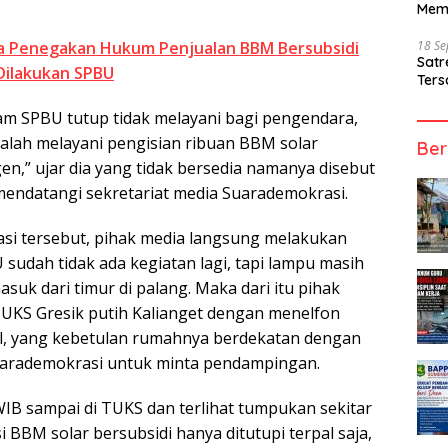
Mem
 Penegakan Hukum Penjualan BBM Bersubsidi
18 S
Sat
Dilakukan SPBU
Ters
am SPBU tutup tidak melayani bagi pengendara,
malah melayani pengisian ribuan BBM solar
Ber
gen,” ujar dia yang tidak bersedia namanya disebut
mendatangi sekretariat media Suarademokrasi.
si tersebut, pihak media langsung melakukan
sudah tidak ada kegiatan lagi, tapi lampu masih
suk dari timur di palang. Maka dari itu pihak
UKS Gresik putih Kalianget dengan menelfon
l, yang kebetulan rumahnya berdekatan dengan
uarademokrasi untuk minta pendampingan.
WIB sampai di TUKS dan terlihat tumpukan sekitar
si BBM solar bersubsidi hanya ditutupi terpal saja,