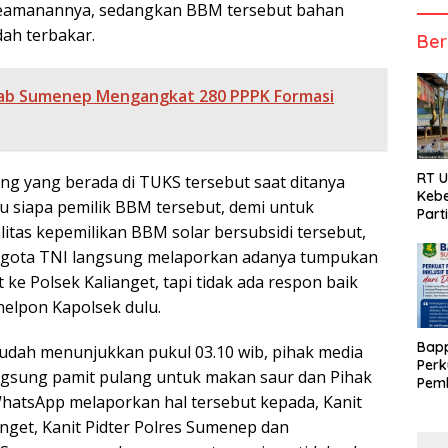
eamanannya, sedangkan BBM tersebut bahan
ah terbakar.
Ber
b Sumenep Mengangkat 280 PPPK Formasi
RT 
ng yang berada di TUKS tersebut saat ditanya
Kebe
u siapa pemilik BBM tersebut, demi untuk
Part
itas kepemilikan BBM solar bersubsidi tersebut,
ggota TNI langsung melaporkan adanya tumpukan
ke Polsek Kalianget, tapi tidak ada respon baik
elpon Kapolsek dulu.
Bap
udah menunjukkan pukul 03.10 wib, pihak media
Perk
ngsung pamit pulang untuk makan saur dan Pihak
Pemb
WhatsApp melaporkan hal tersebut kepada, Kanit
Berb
anget, Kanit Pidter Polres Sumenep dan