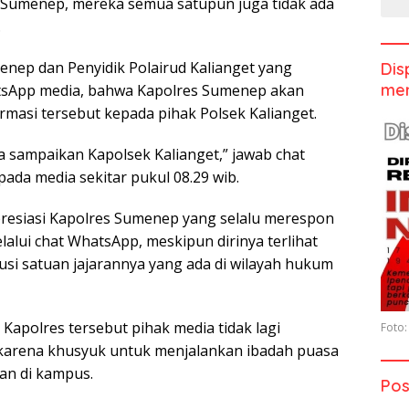
 Sumenep, mereka semua satupun juga tidak ada
.
nep dan Penyidik Polairud Kalianget yang
Dis
men
sApp media, bahwa Kapolres Sumenep akan
rmasi tersebut kepada pihak Polsek Kalianget.
a sampaikan Kapolsek Kalianget,” jawab chat
ada media sekitar pukul 08.29 wib.
resiasi Kapolres Sumenep yang selalu merespon
alui chat WhatsApp, meskipun dirinya terlihat
si satuan jajarannya yang ada di wilayah hukum
Kapolres tersebut pihak media tidak lagi
Foto:
 karena khusyuk untuk menjalankan ibadah puasa
han di kampus.
Pos