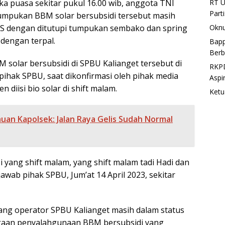
RT U
a puasa sekitar pukul 16.00 wib, anggota TNI
Part
umpukan BBM solar bersubsidi tersebut masih
Oknu
KS dengan ditutupi tumpukan sembako dan spring
dengan terpal.
Bapp
Berb
 solar bersubsidi di SPBU Kalianget tersebut di
RKPD
 pihak SPBU, saat dikonfirmasi oleh pihak media
Aspi
 diisi bio solar di shift malam.
Ketu
uan Kapolsek: Jalan Raya Gelis Sudah Normal
si yang shift malam, yang shift malam tadi Hadi dan
wab pihak SPBU, Jum’at 14 April 2023, sekitar
orang operator SPBU Kalianget masih dalam status
gaan penyalahgunaan BBM bersubsidi yang