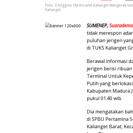
Foto: 3 Anggota TNI Koramil Kalianget Mengecek tum
Kalianget.
SUMENEP,
Suarademok
tidak merespon ada
puluhan jerigen yan
di TUKS Kalianget Gre
Berawal informasi 
jerigen berisi ribua
Terminal Untuk Kepe
Putih yang berlokas
Kabupaten Madura Jaw
pukul 01.40 wib.
Dia mengatakan bahwa
di SPBU Pertamina 54
Kalianget Barat, Ke