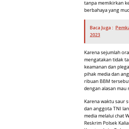
tanpa memikirkan k
berbahaya yang mud
Baca Juga :
Pemka
2023
Karena sejumlah ora
mengatakan tidak ta
keamanan dan plegal
pihak media dan an
ribuan BBM tersebut 
dengan alasan mau n
Karena waktu saur s
dan anggota TNI la
media melalui chat 
Reskrim Polsek Kali