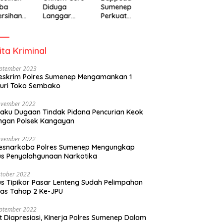
ba
Diduga
Sumenep
rsihan
Langgar
Perkuat
adiah
Disiplin Jam
Pembanguna
isipasi
Kerja
n Inklusif
rintah
Berbasis
ita Kriminal
Gender Desa
eptember 2023
eskrim Polres Sumenep Mengamankan 1
uri Toko Sembako
ovember 2022
laku Dugaan Tindak Pidana Pencurian Keok
ngan Polsek Kangayan
ovember 2022
resnarkoba Polres Sumenep Mengungkap
s Penyalahgunaan Narkotika
tober 2022
s Tipikor Pasar Lenteng Sudah Pelimpahan
as Tahap 2 Ke-JPU
eptember 2022
t Diapresiasi, Kinerja Polres Sumenep Dalam