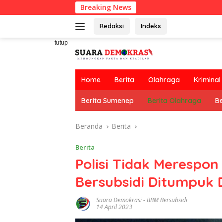
Langsung
Breaking News
RT Usulkan
ke
konten
Redaksi
Indeks
tutup
Home
Berita
Olahraga
Kriminal
Berita Sumenep
Berita Olahraga
Be
Beranda
Berita
Berita
Polisi Tidak Merespon
Bersubsidi Ditumpuk 
Suara Demokrasi
-
BBM Bersubsidi
14 April 2023