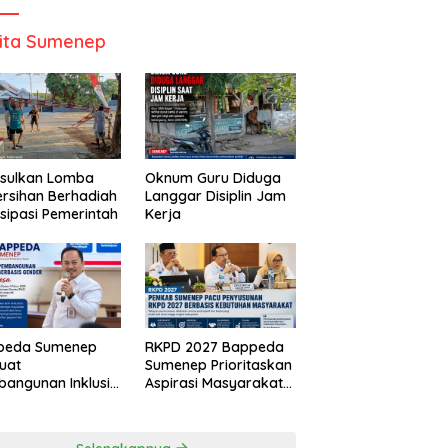
ita Sumenep
Usulkan Lomba
Oknum Guru Diduga
rsihan Berhadiah
Langgar Disiplin Jam
isipasi Pemerintah
Kerja
peda Sumenep
RKPD 2027 Bappeda
uat
Sumenep Prioritaskan
angunan Inklusif
Aspirasi Masyarakat
asis Gender Desa
Hingga Kepulauan