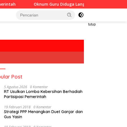
Oknum Guru Diduga Langgar Disiplin Jam Kerja
Bappeda
tutup
ular Post
5 Agustus 2026
0 Komentar
RT Usulkan Lomba Kebersihan Berhadiah
Partisipasi Pemerintah
19 Februari 2018
0 Komentar
Strategi PPP Menangkan Duet Ganjar dan
Gus Yasin