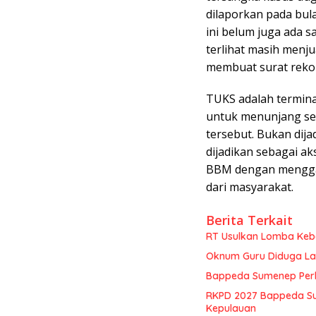
dilaporkan pada bula
ini belum juga ada 
terlihat masih menj
membuat surat reko
TUKS adalah termina
untuk menunjang se
tersebut. Bukan dij
dijadikan sebagai ak
BBM dengan mengga
dari masyarakat.
Berita Terkait
RT Usulkan Lomba Kebe
Oknum Guru Diduga Lan
Bappeda Sumenep Perk
RKPD 2027 Bappeda Su
Kepulauan