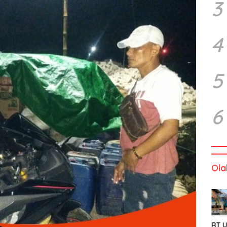
3
4
5
6
Ola
RT U