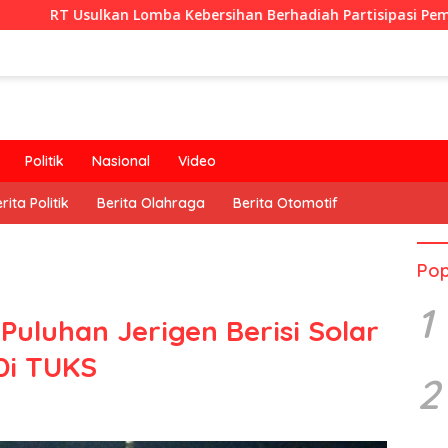
 Lomba Kebersihan Berhadiah Partisipasi Pemerintah
Politik
Nasional
Video
rita Politik
Berita Olahraga
Berita Otomotif
Pop
1
 Puluhan Jerigen Berisi Solar
Di TUKS
2