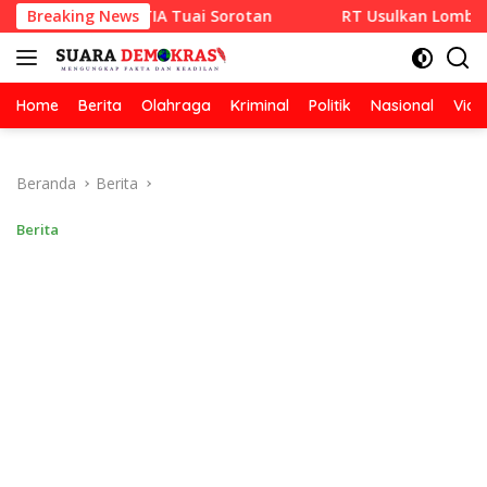
Langsung
 RAZA SETIA Tuai Sorotan
Breaking News
RT Usulkan Lomba Kebersihan
ke
konten
Home
Berita
Olahraga
Kriminal
Politik
Nasional
Vide
Beranda
Berita
Berita