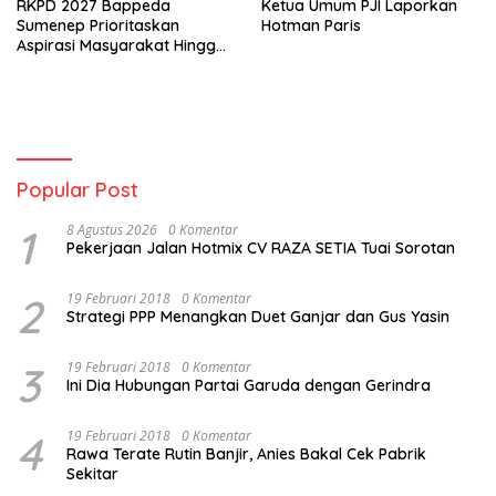
RKPD 2027 Bappeda
Ketua Umum PJI Laporkan
Sumenep Prioritaskan
Hotman Paris
Aspirasi Masyarakat Hingga
Kepulauan
Popular Post
1
8 Agustus 2026
0 Komentar
Pekerjaan Jalan Hotmix CV RAZA SETIA Tuai Sorotan
2
19 Februari 2018
0 Komentar
Strategi PPP Menangkan Duet Ganjar dan Gus Yasin
3
19 Februari 2018
0 Komentar
Ini Dia Hubungan Partai Garuda dengan Gerindra
4
19 Februari 2018
0 Komentar
Rawa Terate Rutin Banjir, Anies Bakal Cek Pabrik
Sekitar