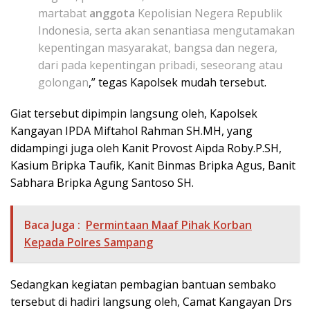
martabat
anggota
Kepolisian Negera Republik
Indonesia, serta akan senantiasa mengutamakan
kepentingan masyarakat, bangsa dan negera,
dari pada kepentingan pribadi, seseorang atau
golongan
,” tegas Kapolsek mudah tersebut.
Giat tersebut dipimpin langsung oleh, Kapolsek
Kangayan IPDA Miftahol Rahman SH.MH, yang
didampingi juga oleh Kanit Provost Aipda Roby.P.SH,
Kasium Bripka Taufik, Kanit Binmas Bripka Agus, Banit
Sabhara Bripka Agung Santoso SH.
Baca Juga :
Permintaan Maaf Pihak Korban
Kepada Polres Sampang
Sedangkan kegiatan pembagian bantuan sembako
tersebut di hadiri langsung oleh, Camat Kangayan Drs