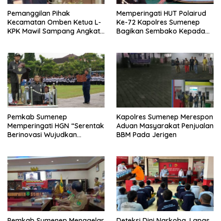
Pemanggilan Pihak
Memperingati HUT Polairud
Kecamatan Omben Ketua L-
Ke-72 Kapolres Sumenep
KPK Mawil Sampang Angkat
Bagikan Sembako Kepada
Bicara
Nelayan
Pemkab Sumenep
Kapolres Sumenep Merespon
Memperingati HGN “Serentak
Aduan Masyarakat Penjualan
Berinovasi Wujudkan
BBM Pada Jerigen
Merdeka Belajar”
Pemkab Sumenep Menggelar
Deteksi Dini Narkoba, Lapas