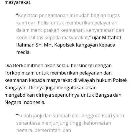
masyarakat.
“
Kegiatan pengamanan ini sudah bagian tugas
kami dari Polisi untuk memberikan pelayanan
dalam menciptakan keamanan, kenyamanan dan
kondusifitas kepada masyarakat,
” ujar Miftahol
Rahman SH. MH, Kapolsek Kangayan kepada
media.
Dia Berkomitmen akan selalu bersinergi dengan
Forkopimcam untuk memberikan pelayanan dan
keamanan kepada masyarakat di wilayah hukum Polsek
Kangayan. Dirinya juga mengatakan akan
mengabdikan dirinya sepenuhnya untuk Bangsa dan
Negara Indonesia.
“
Sudah janji dan sumpah dari anggota Polri yaitu
senantiasa menjunjung tinggi kehormatan
negara, pemerintah, dan