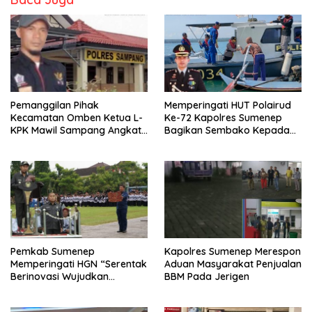
Pemanggilan Pihak
Memperingati HUT Polairud
Kecamatan Omben Ketua L-
Ke-72 Kapolres Sumenep
KPK Mawil Sampang Angkat
Bagikan Sembako Kepada
Bicara
Nelayan
Pemkab Sumenep
Kapolres Sumenep Merespon
Memperingati HGN “Serentak
Aduan Masyarakat Penjualan
Berinovasi Wujudkan
BBM Pada Jerigen
Merdeka Belajar”