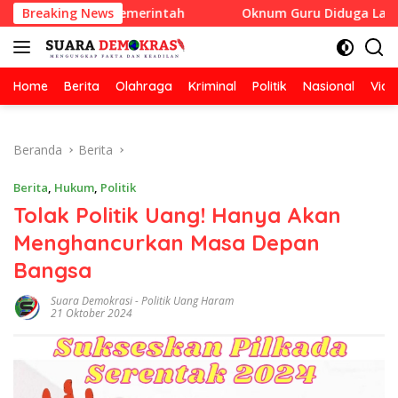
Langsung
rtisipasi Pemerintah
Breaking News
Oknum Guru Diduga Langgar Disip
ke
konten
Home
Berita
Olahraga
Kriminal
Politik
Nasional
Vide
Beranda
Berita
Berita
,
Hukum
,
Politik
Tolak Politik Uang! Hanya Akan
Menghancurkan Masa Depan
Bangsa
Suara Demokrasi
-
Politik Uang Haram
21 Oktober 2024