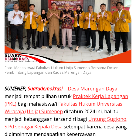
Foto: Mahasiswa/i Fakultas Hukum Unija Sumenep Bersama Dosen
Pembimbing Lapangan dan Kades Marengan Daya.
SUMENEP,
Suarademokrasi
|
Desa Marengan Daya
menjadi tempat pilihan untuk
Praktek Kerja Lapangan
(PKL)
bagi mahasiswa/i
Fakultas Hukum Universitas
Wiraraja (Unija) Sumenep
di tahun 2024 ini, hal itu
menjadi kebanggaan tersendiri bagi
Untung Sugiono,
S.Pd sebagai Kepala Desa
setempat karena desa yang
dipimpinnya mendapatkan kepercayaan.