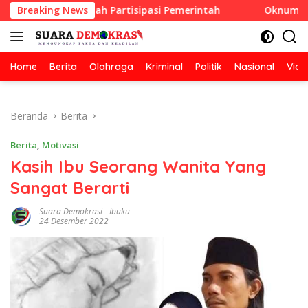
Langsung
 Berhadiah Partisipasi Pemerintah
Breaking News
Oknum Guru Diduga 
ke
konten
Home
Berita
Olahraga
Kriminal
Politik
Nasional
Vide
Beranda
Berita
Berita
,
Motivasi
Kasih Ibu Seorang Wanita Yang
Sangat Berarti
Suara Demokrasi
-
Ibuku
24 Desember 2022