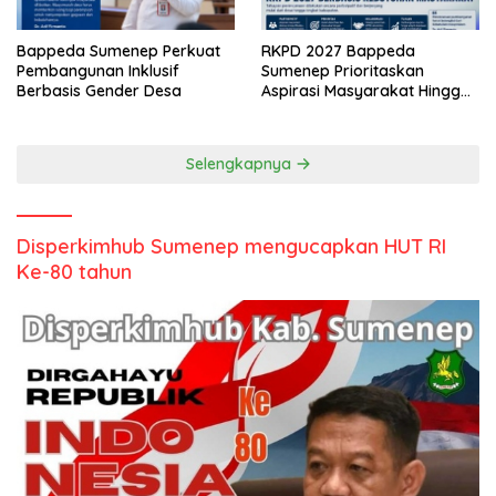
Bappeda Sumenep Perkuat
RKPD 2027 Bappeda
Pembangunan Inklusif
Sumenep Prioritaskan
Berbasis Gender Desa
Aspirasi Masyarakat Hingga
Kepulauan
Selengkapnya
Disperkimhub Sumenep mengucapkan HUT RI
Ke-80 tahun