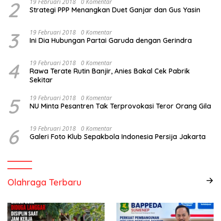
2
19 Februari 2018
0 Komentar
Strategi PPP Menangkan Duet Ganjar dan Gus Yasin
3
19 Februari 2018
0 Komentar
Ini Dia Hubungan Partai Garuda dengan Gerindra
4
19 Februari 2018
0 Komentar
Rawa Terate Rutin Banjir, Anies Bakal Cek Pabrik
Sekitar
5
19 Februari 2018
0 Komentar
NU Minta Pesantren Tak Terprovokasi Teror Orang Gila
6
19 Februari 2018
0 Komentar
Galeri Foto Klub Sepakbola Indonesia Persija Jakarta
Olahraga Terbaru