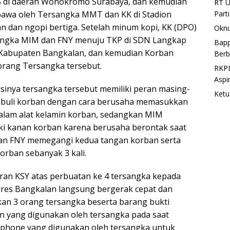
 di daerah Wonokromo Surabaya, dan kemudian
RT U
Part
bawa oleh Tersangka MMT dan KK di Stadion
 dan ngopi bertiga. Setelah minum kopi, KK (DPO)
Oknu
sangka MIM dan FNY menuju TKP di SDN Langkap
Bapp
Kabupaten Bangkalan, dan kemudian Korban
Berb
 orang Tersangka tersebut.
RKPD
Aspi
inya tersangka tersebut memiliki peran masing-
Ketu
buli korban dengan cara berusaha memasukkan
dalam alat kelamin korban, sedangkan MIM
i kanan korban karena berusaha berontak saat
dan FNY memegangi kedua tangan korban serta
rban sebanyak 3 kali.
an KSY atas perbuatan ke 4 tersangka kepada
lres Bangkalan langsung bergerak cepat dan
an 3 orang tersangka beserta barang bukti
ian yang digunakan oleh tersangka pada saat
ndphone yang digunakan oleh tersangka untuk