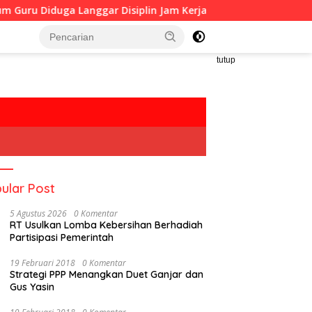
nggar Disiplin Jam Kerja
Bappeda Sumenep Perkuat Pe
tutup
ular Post
5 Agustus 2026
0 Komentar
RT Usulkan Lomba Kebersihan Berhadiah
Partisipasi Pemerintah
19 Februari 2018
0 Komentar
Strategi PPP Menangkan Duet Ganjar dan
Gus Yasin