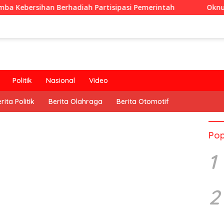
erhadiah Partisipasi Pemerintah
Oknum Guru Diduga La
Politik
Nasional
Video
rita Politik
Berita Olahraga
Berita Otomotif
Pop
1
2