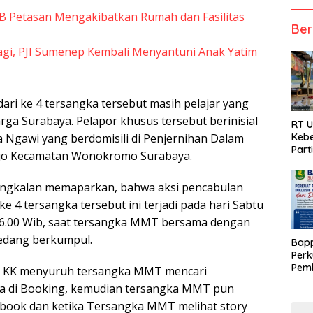
 Petasan Mengakibatkan Rumah dan Fasilitas
Ber
gi, PJI Sumenep Kembali Menyantuni Anak Yatim
ari ke 4 tersangka tersebut masih pelajar yang
rga Surabaya. Pelapor khusus tersebut berinisial
RT 
Kebe
a Ngawi yang berdomisili di Penjernihan Dalam
Part
jo Kecamatan Wonokromo Surabaya.
Bangkalan memaparkan, bahwa aksi pencabulan
ke 4 tersangka tersebut ini terjadi pada hari Sabtu
16.00 Wib, saat tersangka MMT bersama dengan
edang berkumpul.
Bap
Perk
Pemb
a KK menyuruh tersangka MMT mencari
Berb
a di Booking, kemudian tersangka MMT pun
ook dan ketika Tersangka MMT melihat story