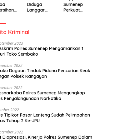
ba
Diduga
Sumenep
rsihan
Langgar
Perkuat
adiah
Disiplin Jam
Pembanguna
isipasi
Kerja
n Inklusif
rintah
Berbasis
ita Kriminal
Gender Desa
eptember 2023
eskrim Polres Sumenep Mengamankan 1
uri Toko Sembako
ovember 2022
laku Dugaan Tindak Pidana Pencurian Keok
ngan Polsek Kangayan
ovember 2022
resnarkoba Polres Sumenep Mengungkap
s Penyalahgunaan Narkotika
tober 2022
s Tipikor Pasar Lenteng Sudah Pelimpahan
as Tahap 2 Ke-JPU
eptember 2022
t Diapresiasi, Kinerja Polres Sumenep Dalam