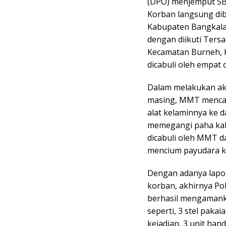
(DPO) menjemput SB
Korban langsung di
Kabupaten Bangkalan
dengan diikuti Ter
Kecamatan Burneh, 
dicabuli oleh empat
Dalam melakukan aks
masing, MMT menca
alat kelaminnya ke 
memegangi paha kak
dicabuli oleh MMT 
mencium payudara ko
Dengan adanya lapor
korban, akhirnya Po
berhasil mengamank
seperti, 3 stel paka
kejadian, 3 unit ha