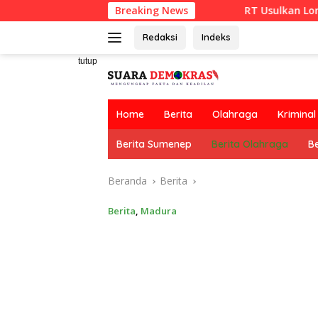
Langsung
Breaking News
RT Usulkan Lomba Kebersihan B
ke
konten
Redaksi
Indeks
tutup
Home
Berita
Olahraga
Kriminal
Berita Sumenep
Berita Olahraga
Be
Beranda
Berita
Berita
,
Madura