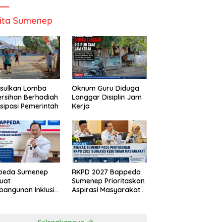
ita Sumenep
Usulkan Lomba
Oknum Guru Diduga
rsihan Berhadiah
Langgar Disiplin Jam
isipasi Pemerintah
Kerja
peda Sumenep
RKPD 2027 Bappeda
uat
Sumenep Prioritaskan
angunan Inklusif
Aspirasi Masyarakat
asis Gender Desa
Hingga Kepulauan