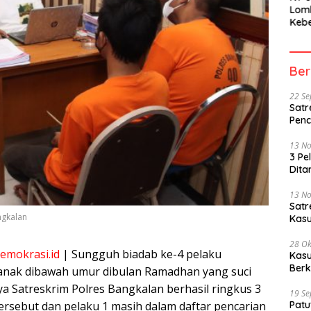
Lom
Kebe
Berh
Part
Peme
Ber
22 S
Satr
Penc
13 N
3 Pe
Dita
13 N
Sat
ngkalan
Kasu
28 Ok
emokrasi.id
| Sungguh biadab ke-4 pelaku
Kasu
Berk
anak dibawah umur dibulan Ramadhan yang suci
ya Satreskrim Polres Bangkalan berhasil ringkus 3
19 S
ersebut dan pelaku 1 masih dalam daftar pencarian
Patu