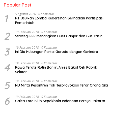
Popular Post
1
5 Agustus 2026
0 Komentar
RT Usulkan Lomba Kebersihan Berhadiah Partisipasi
Pemerintah
2
19 Februari 2018
0 Komentar
Strategi PPP Menangkan Duet Ganjar dan Gus Yasin
3
19 Februari 2018
0 Komentar
Ini Dia Hubungan Partai Garuda dengan Gerindra
4
19 Februari 2018
0 Komentar
Rawa Terate Rutin Banjir, Anies Bakal Cek Pabrik
Sekitar
5
19 Februari 2018
0 Komentar
NU Minta Pesantren Tak Terprovokasi Teror Orang Gila
6
19 Februari 2018
0 Komentar
Galeri Foto Klub Sepakbola Indonesia Persija Jakarta