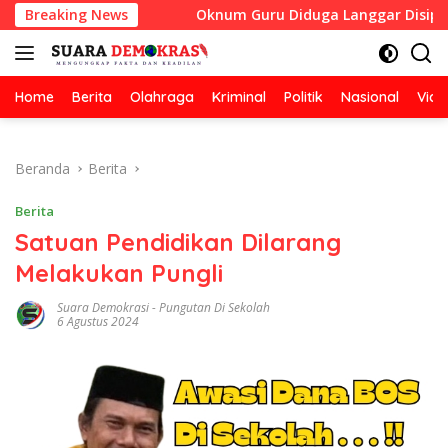
Langsung
emerintah
Breaking News
Oknum Guru Diduga Langgar Disiplin Jam Ker
ke
konten
Home
Berita
Olahraga
Kriminal
Politik
Nasional
Vide
Beranda
Berita
Berita
Satuan Pendidikan Dilarang
Melakukan Pungli
Suara Demokrasi
-
Pungutan Di Sekolah
6 Agustus 2024