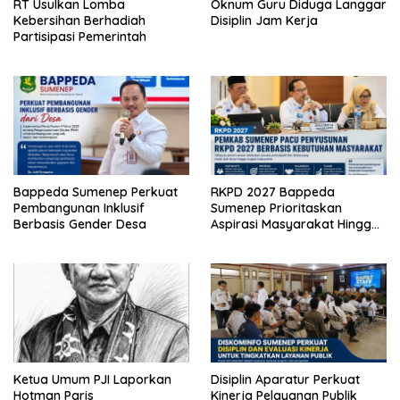
RT Usulkan Lomba
Oknum Guru Diduga Langgar
Kebersihan Berhadiah
Disiplin Jam Kerja
Partisipasi Pemerintah
Bappeda Sumenep Perkuat
RKPD 2027 Bappeda
Pembangunan Inklusif
Sumenep Prioritaskan
Berbasis Gender Desa
Aspirasi Masyarakat Hingga
Kepulauan
Ketua Umum PJI Laporkan
Disiplin Aparatur Perkuat
Hotman Paris
Kinerja Pelayanan Publik