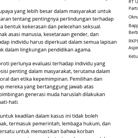
RT U
Part
a upaya yang lebih besar dalam masyarakat untuk
Oknu
aran tentang pentingnya perlindungan terhadap
Bapp
la bentuk kekerasan dan pelecehan seksual.
Berb
hak asasi manusia, kesetaraan gender, dan
RKPD
ap individu harus diperkuat dalam semua lapisan
Aspi
uk dalam lingkungan pendidikan agama.
Ketu
roti perlunya evaluasi terhadap individu yang
sisi penting dalam masyarakat, terutama dalam
moral dan etika kepemimpinan. Pemilihan dan
p mereka yang bertanggung jawab atas
bimbingan generasi muda haruslah dilakukan
ti-hati.
untuk keadilan dalam kasus ini tidak boleh
hak, termasuk pemerintah, lembaga hukum, dan
bersatu untuk memastikan bahwa korban