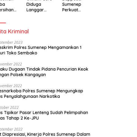
ba
Diduga
Sumenep
rsihan
Langgar
Perkuat
adiah
Disiplin Jam
Pembanguna
isipasi
Kerja
n Inklusif
rintah
Berbasis
ita Kriminal
Gender Desa
eptember 2023
eskrim Polres Sumenep Mengamankan 1
uri Toko Sembako
ovember 2022
laku Dugaan Tindak Pidana Pencurian Keok
ngan Polsek Kangayan
ovember 2022
resnarkoba Polres Sumenep Mengungkap
s Penyalahgunaan Narkotika
tober 2022
s Tipikor Pasar Lenteng Sudah Pelimpahan
as Tahap 2 Ke-JPU
eptember 2022
t Diapresiasi, Kinerja Polres Sumenep Dalam