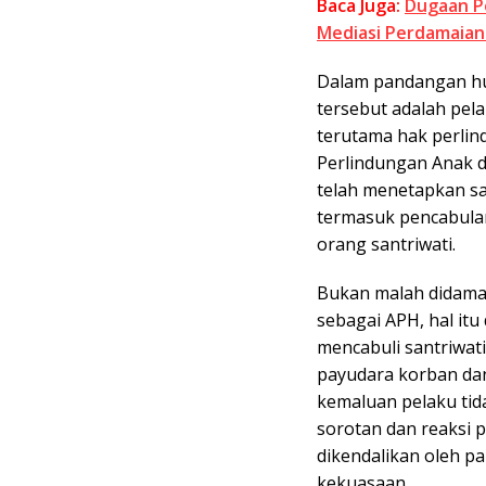
Baca Juga:
Dugaan P
Mediasi Perdamaian
Dalam pandangan hu
tersebut adalah pel
terutama hak perli
Perlindungan Anak 
telah menetapkan sa
termasuk pencabulan
orang santriwati.
Bukan malah didamai
sebagai APH, hal itu
mencabuli santriwa
payudara korban dan
kemaluan pelaku tida
sorotan dan reaksi
dikendalikan oleh p
kekuasaan.