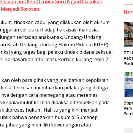
encabulan Oleh Oknum Guru Ngaji Dilakukan
 Menjadi Sorotan
Ber
kum, tindakan cabul yang dilakukan oleh oknum
anggaran serius terhadap hak asasi manusia,
ndungan terhadap anak-anak. Undang-Undang
dan Kitab Undang-Undang Hukum Pidana (KUHP)
nksi yang tegas bagi pelaku tindak pidana seksual,
RT 
Kebe
. Berdasarkan informasi, korban kurang lebih 7
Part
kan oleh para pihak yang melibatkan kepolisian
 dinilai terkesan membiarkan pelaku yang diduga
ti nya dengan cara memegang atau meremas
 kepala/mulut korban dipaksa ditempelkan pada
Bap
Perk
k diproses hukum. Hal itu yang kini menjadi
Pemb
 publik bahwa penegakan hukum di Sumenep
Berb
ara pihak yang memiliki kewenangan atau