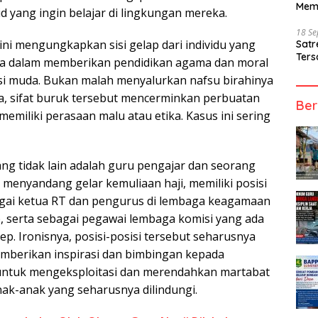
Mem
id yang ingin belajar di lingkungan mereka.
18 S
ini mengungkapkan sisi gelap dari individu yang
Sat
Ters
ya dalam memberikan pendidikan agama dan moral
i muda. Bukan malah menyalurkan nafsu birahinya
a, sifat buruk tersebut mencerminkan perbuatan
Ber
memiliki perasaan malu atau etika. Kasus ini sering
yang tidak lain adalah guru pengajar dan seorang
 menyandang gelar kemuliaan haji, memiliki posisi
agai ketua RT dan pengurus di lembaga keagamaan
, serta sebagai pegawai lembaga komisi yang ada
p. Ironisnya, posisi-posisi tersebut seharusnya
mberikan inspirasi dan bimbingan kepada
untuk mengeksploitasi dan merendahkan martabat
nak-anak yang seharusnya dilindungi.