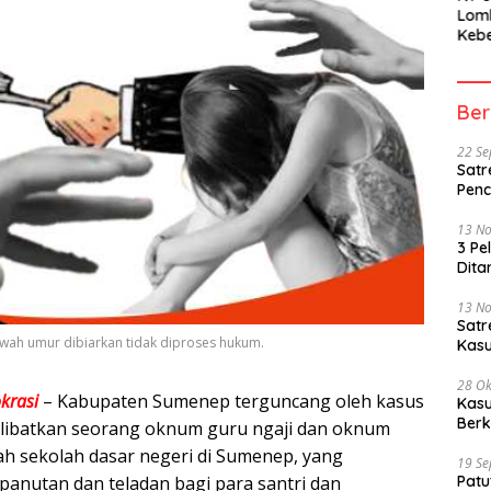
Lom
Kebe
Berh
Part
Peme
Ber
22 S
Satr
Penc
13 N
3 Pe
Dita
13 N
Sat
bawah umur dibiarkan tidak diproses hukum.
Kasu
28 Ok
krasi
– Kabupaten Sumenep terguncang oleh kasus
Kasu
Berk
libatkan seorang oknum guru ngaji dan oknum
uah sekolah dasar negeri di Sumenep, yang
19 S
panutan dan teladan bagi para santri dan
Patu