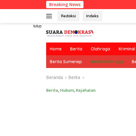
Langsung
Breaking News
ke
konten
Redaksi
Indeks
tutup
Home
Berita
Olahraga
Kriminal
Berita Sumenep
Berita Olahraga
Be
Beranda
Berita
Berita
,
Hukum
,
Kejahatan