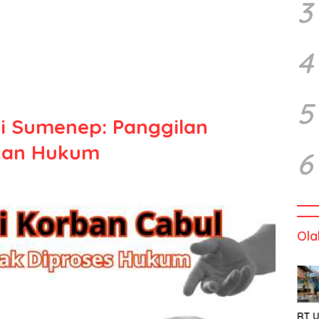
3
4
5
i Sumenep: Panggilan
kan Hukum
6
Ola
RT U