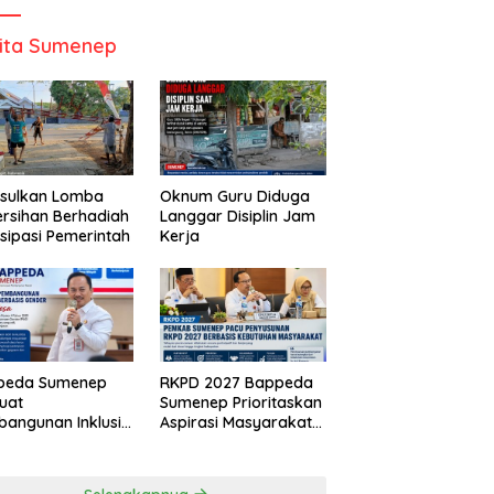
ita Sumenep
Usulkan Lomba
Oknum Guru Diduga
rsihan Berhadiah
Langgar Disiplin Jam
isipasi Pemerintah
Kerja
peda Sumenep
RKPD 2027 Bappeda
uat
Sumenep Prioritaskan
angunan Inklusif
Aspirasi Masyarakat
asis Gender Desa
Hingga Kepulauan