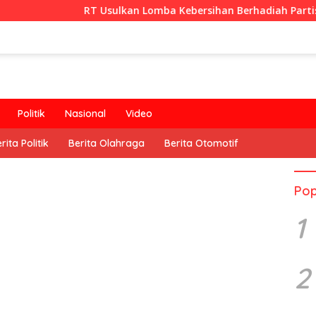
RT Usulkan Lomba Kebersihan Berhadiah Partisipasi Pemerin
Politik
Nasional
Video
rita Politik
Berita Olahraga
Berita Otomotif
Pop
1
2