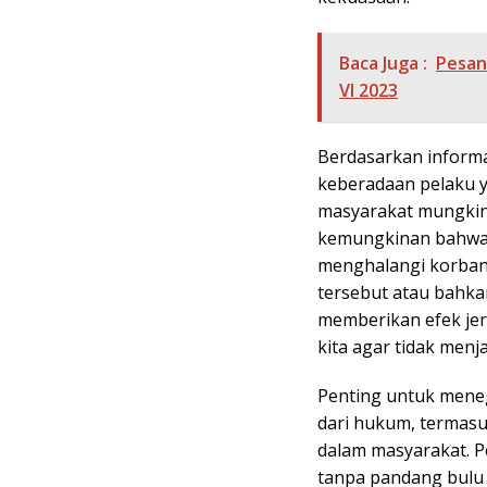
Baca Juga :
Pesan
VI 2023
Berdasarkan informa
keberadaan pelaku y
masyarakat mungkin
kemungkinan bahwa p
menghalangi korban
tersebut atau bahka
memberikan efek jer
kita agar tidak menj
Penting untuk meneg
dari hukum, termasu
dalam masyarakat. P
tanpa pandang bulu 