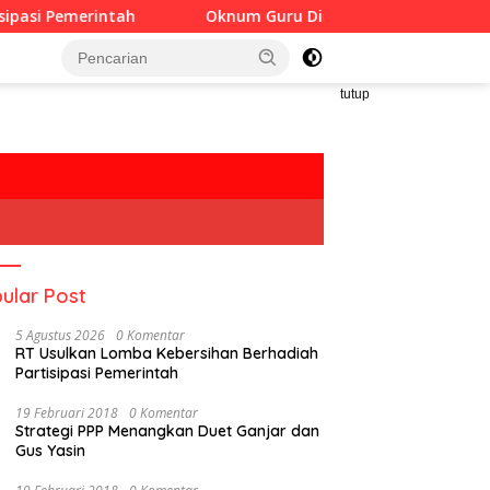
tah
Oknum Guru Diduga Langgar Disiplin Jam Kerja
tutup
ular Post
5 Agustus 2026
0 Komentar
RT Usulkan Lomba Kebersihan Berhadiah
Partisipasi Pemerintah
19 Februari 2018
0 Komentar
Strategi PPP Menangkan Duet Ganjar dan
Gus Yasin