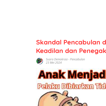
Skandal Pencabulan d
Keadilan dan Penega
Suara Demokrasi
-
Pencabulan
23 Mei 2024