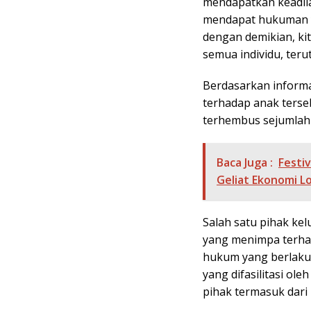
mendapatkan keadila
mendapat hukuman y
dengan demikian, k
semua individu, teru
Berdasarkan informa
terhadap anak terse
terhembus sejumlah 
Baca Juga :
Festi
Geliat Ekonomi L
Salah satu pihak ke
yang menimpa terha
hukum yang berlaku,
yang difasilitasi ol
pihak termasuk dari 