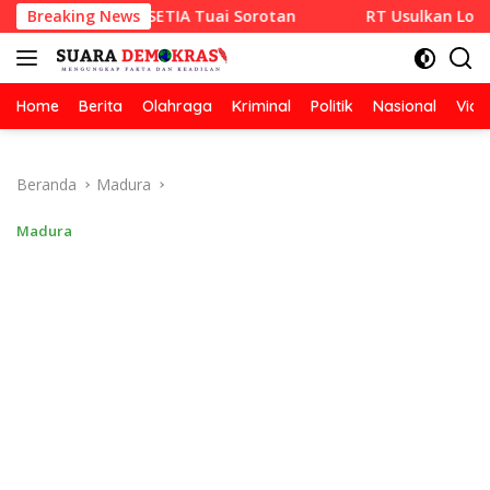
Langsung
 CV RAZA SETIA Tuai Sorotan
Breaking News
RT Usulkan Lomba Kebersi
ke
konten
Home
Berita
Olahraga
Kriminal
Politik
Nasional
Vide
Beranda
Madura
Madura