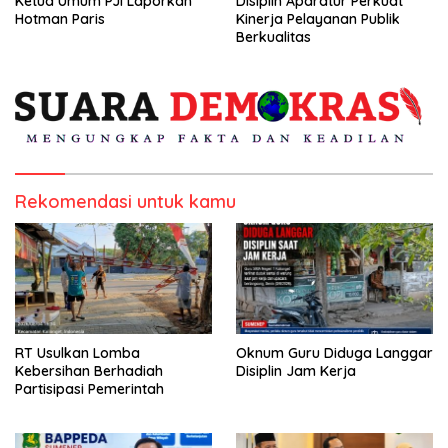
Ketua Umum PJI Laporkan
Disiplin Aparatur Perkuat
Hotman Paris
Kinerja Pelayanan Publik
Berkualitas
Rekomendasi untuk kamu
RT Usulkan Lomba
Oknum Guru Diduga Langgar
Kebersihan Berhadiah
Disiplin Jam Kerja
Partisipasi Pemerintah