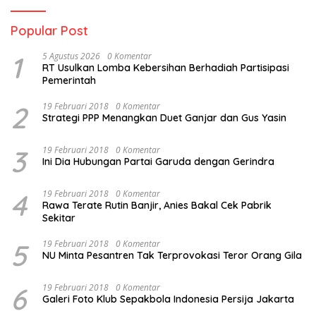
Popular Post
1
5 Agustus 2026
0 Komentar
RT Usulkan Lomba Kebersihan Berhadiah Partisipasi
Pemerintah
2
19 Februari 2018
0 Komentar
Strategi PPP Menangkan Duet Ganjar dan Gus Yasin
3
19 Februari 2018
0 Komentar
Ini Dia Hubungan Partai Garuda dengan Gerindra
4
19 Februari 2018
0 Komentar
Rawa Terate Rutin Banjir, Anies Bakal Cek Pabrik
Sekitar
5
19 Februari 2018
0 Komentar
NU Minta Pesantren Tak Terprovokasi Teror Orang Gila
6
19 Februari 2018
0 Komentar
Galeri Foto Klub Sepakbola Indonesia Persija Jakarta