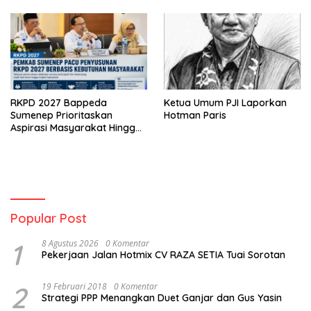
RKPD 2027 Bappeda
Ketua Umum PJI Laporkan
Sumenep Prioritaskan
Hotman Paris
Aspirasi Masyarakat Hingga
Kepulauan
Popular Post
1
8 Agustus 2026
0 Komentar
Pekerjaan Jalan Hotmix CV RAZA SETIA Tuai Sorotan
2
19 Februari 2018
0 Komentar
Strategi PPP Menangkan Duet Ganjar dan Gus Yasin