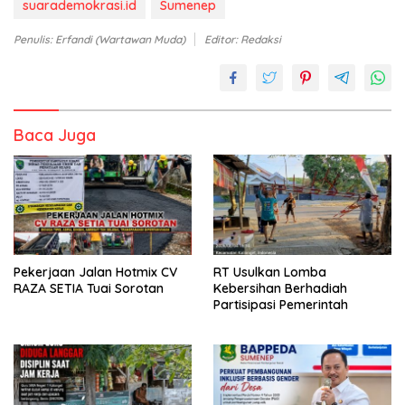
suarademokrasi.id
Sumenep
Penulis: Erfandi (Wartawan Muda)
Editor: Redaksi
Baca Juga
Pekerjaan Jalan Hotmix CV
RT Usulkan Lomba
RAZA SETIA Tuai Sorotan
Kebersihan Berhadiah
Partisipasi Pemerintah