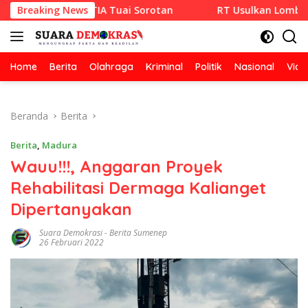
Langsung
RAZA SETIA Tuai Sorotan
Breaking News
RT Usulkan Lomba Kebersihan 
ke
konten
Home
Berita
Olahraga
Kriminal
Politik
Nasional
Vide
Beranda
Berita
Berita
,
Madura
Wauu!!!, Anggaran Proyek
Rehabilitasi Dermaga Kalianget
Dipertanyakan
Suara Demokrasi
-
Berita Sumenep
26 Februari 2022