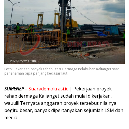
Foto: Pekerjaan proyek rehabilitasi Dermaga Pelabuhan Kalianget saat
penanaman pipa panjang kedasar laut
SUMENEP –
Suarademokrasi.id
| Pekerjaan proyek
rehab dermaga Kalianget sudah mulai dikerjakan,
wauu!!! Ternyata anggaran proyek tersebut nilainya
begitu besar, banyak dipertanyakan sejumlah LSM dan
media.