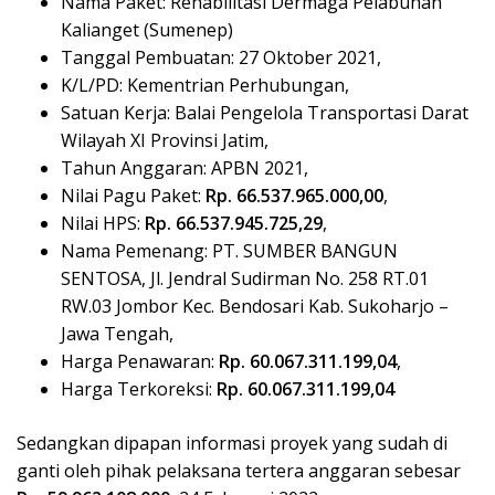
Nama Paket: Rehabilitasi Dermaga Pelabuhan
Kalianget (Sumenep)
Tanggal Pembuatan: 27 Oktober 2021,
K/L/PD: Kementrian Perhubungan,
Satuan Kerja: Balai Pengelola Transportasi Darat
Wilayah XI Provinsi Jatim,
Tahun Anggaran: APBN 2021,
Nilai Pagu Paket:
Rp. 66.537.965.000,00
,
Nilai HPS:
Rp. 66.537.945.725,29
,
Nama Pemenang: PT. SUMBER BANGUN
SENTOSA, Jl. Jendral Sudirman No. 258 RT.01
RW.03 Jombor Kec. Bendosari Kab. Sukoharjo –
Jawa Tengah,
Harga Penawaran:
Rp. 60.067.311.199,04
,
Harga Terkoreksi:
Rp. 60.067.311.199,04
Sedangkan dipapan informasi proyek yang sudah di
ganti oleh pihak pelaksana tertera anggaran sebesar