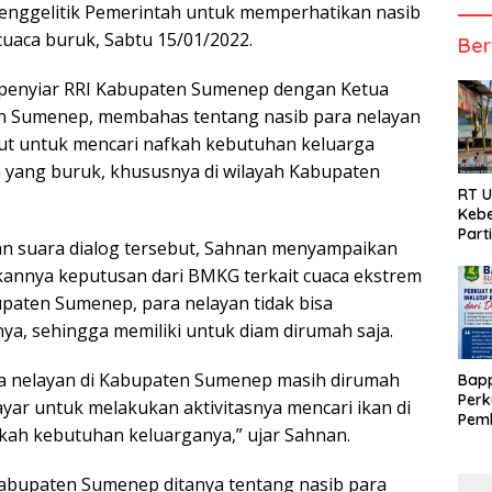
nggelitik Pemerintah untuk memperhatikan nasib
cuaca buruk, Sabtu 15/01/2022.
Ber
k penyiar RRI Kabupaten Sumenep dengan Ketua
 Sumenep, membahas tentang nasib para nelayan
aut untuk mencari nafkah kebutuhan keluarga
a yang buruk, khususnya di wilayah Kabupaten
RT 
Kebe
Part
n suara dialog tersebut, Sahnan menyampaikan
kannya keputusan dari BMKG terkait cuaca ekstrem
upaten Sumenep, para nelayan tidak bisa
ya, sehingga memiliki untuk diam dirumah saja.
ara nelayan di Kabupaten Sumenep masih dirumah
Bap
Perk
ayar untuk melakukan aktivitasnya mencari ikan di
Pemb
fkah kebutuhan keluarganya,” ujar Sahnan.
Berb
abupaten Sumenep ditanya tentang nasib para