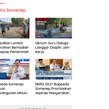
ita Sumenep
Usulkan Lomba
Oknum Guru Diduga
rsihan Berhadiah
Langgar Disiplin Jam
isipasi Pemerintah
Kerja
peda Sumenep
RKPD 2027 Bappeda
uat
Sumenep Prioritaskan
angunan Inklusif
Aspirasi Masyarakat
asis Gender Desa
Hingga Kepulauan
Selengkapnya