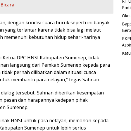
RT U
Bicara
Part
Oknu
 dengan kondisi cuaca buruk seperti ini banyak
Bapp
n yang terlantar karena tidak bisa lagi melaut
Berb
ah memenuhi kebutuhan hidup sehari-harinya
RKPD
Aspi
Ketu
di Ketua DPC HNSI Kabupaten Sumenep, tidak
nan langsung dari Pemkab Sumenep kepada para
 tidak pernah dilibatkan dalam situasi cuaca
 untuk membantu para nelayan,” tegas Sahnan.
dialog tersebut, Sahnan diberikan kesempatan
 pesan dan harapannya kedepan pihak
ten Sumenep.
 pihak HNSI untuk para nelayan, memohon kepada
Kabupaten Sumenep untuk lebih serius