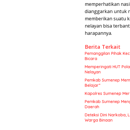
memperhatikan nasib
dianggarkan untuk ne
memberikan suatu k
nelayan bisa terbant
harapannya.
Berita Terkait
Pemanggilan Pihak Ke
Bicara
Memperingati HUT Pol
Nelayan
Pemkab Sumenep Mempe
Belajar”
Kapolres Sumenep Mer
Pemkab Sumenep Mengge
Daerah
Deteksi Dini Narkoba,
Warga Binaan