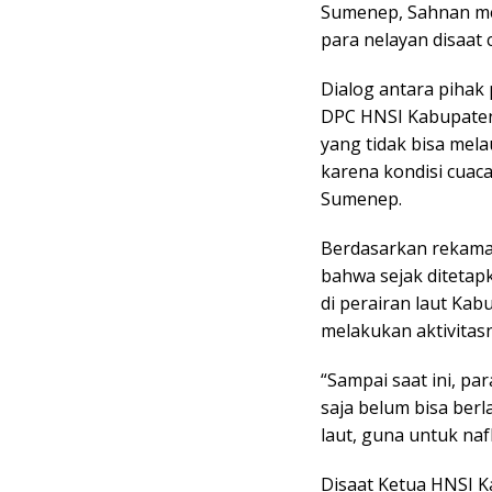
Sumenep, Sahnan me
para nelayan disaat 
Dialog antara piha
DPC HNSI Kabupaten
yang tidak bisa mel
karena kondisi cuac
Sumenep.
Berdasarkan rekama
bahwa sejak ditetap
di perairan laut Kab
melakukan aktivitasn
“Sampai saat ini, p
saja belum bisa berl
laut, guna untuk na
Disaat Ketua HNSI K