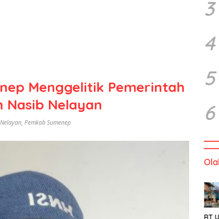
3
4
5
nep Menggelitik Pemerintah
 Nasib Nelayan
6
 Nelayan
,
Pemkab Sumenep
Ola
RT U