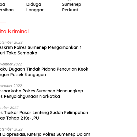
ba
Diduga
Sumenep
rsihan
Langgar
Perkuat
adiah
Disiplin Jam
Pembanguna
isipasi
Kerja
n Inklusif
rintah
Berbasis
ita Kriminal
Gender Desa
eptember 2023
eskrim Polres Sumenep Mengamankan 1
uri Toko Sembako
ovember 2022
laku Dugaan Tindak Pidana Pencurian Keok
ngan Polsek Kangayan
ovember 2022
resnarkoba Polres Sumenep Mengungkap
s Penyalahgunaan Narkotika
tober 2022
s Tipikor Pasar Lenteng Sudah Pelimpahan
as Tahap 2 Ke-JPU
eptember 2022
t Diapresiasi, Kinerja Polres Sumenep Dalam