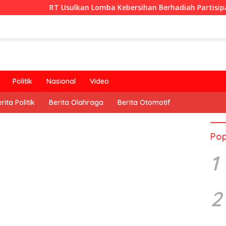
 Usulkan Lomba Kebersihan Berhadiah Partisipasi Pemerintah
Politik
Nasional
Video
rita Politik
Berita Olahraga
Berita Otomotif
Pop
1
2