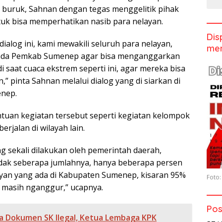
a buruk, Sahnan dengan tegas menggelitik pihak
uk bisa memperhatikan nasib para nelayan.
Dis
alog ini, kami mewakili seluruh para nelayan,
men
da Pemkab Sumenep agar bisa menganggarkan
i saat cuaca ekstrem seperti ini, agar mereka bisa
n,” pinta Sahnan melalui dialog yang di siarkan di
nep.
tuan kegiatan tersebut seperti kegiatan kelompok
erjalan di wilayah lain.
ang sekali dilakukan oleh pemerintah daerah,
idak seberapa jumlahnya, hanya beberapa persen
layan yang ada di Kabupaten Sumenep, kisaran 95%
Foto:
 masih nganggur,” ucapnya.
Pos
a Dokumen SK Ilegal, Ketua Lembaga KPK