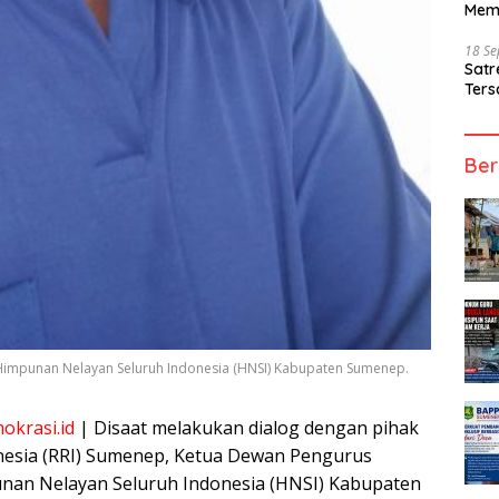
Mem
18 S
Sat
Ters
Ber
Himpunan Nelayan Seluruh Indonesia (HNSI) Kabupaten Sumenep.
okrasi.id
| Disaat melakukan dialog dengan pihak
nesia (RRI) Sumenep, Ketua Dewan Pengurus
nan Nelayan Seluruh Indonesia (HNSI) Kabupaten