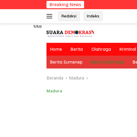
Langsung
Breaking News
RT
ke
konten
Redaksi
Indeks
tutup
Home
Berita
Olahraga
Kriminal
Berita Sumenep
Berita Olahraga
Be
Beranda
Madura
Madura