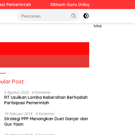
Oknum Guru Diduga Langgar Disiplin Jam Kerja
tutup
ular Post
5 Agustus 2026
0 Komentar
RT Usulkan Lomba Kebersihan Berhadiah
Partisipasi Pemerintah
19 Februari 2018
0 Komentar
Strategi PPP Menangkan Duet Ganjar dan
Gus Yasin