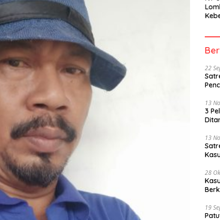
Lom
Kebe
Berh
Part
Peme
Ber
22 S
Satr
Penc
13 N
3 Pe
Dita
13 N
Sat
Kasu
28 Ok
Kasu
Berk
19 S
Patu